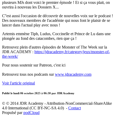
plusieurs MJs dont voici le premier épisode ! Et si ça vous plait, on
ouvrira à nouveau les Dossiers X...
C''est aussi l'occasion de découvrir de nouvelles voix sur le podcast !
Des nouveaux membres de l'académie qui nous font le plaisir de se
lancer dans l'actual play avec nous !
Artemis emmène Tiph, Ludus, Coccinelle et Prince de Lu dans une
plongée au fond des catacombes, rien que ça !
Retrouvez plein d'autres épisodes de Monster of The Week sur la
JDR ACADEMY :
https://jdracademy.fr/category/jeux/monster-of-
the-week/
Pour nous soutenir sur Patreon, c'est ici
Retrouvez tous nos podcasts sur
www.jdracademy.com
Voir l'article original
Publié le
lundi 06 octobre 2025 à 06:30
par JDR Academy
© © 2014 JDR Academy - Attribution-NonCommercial-ShareAlike
4.0 International (CC BY-NC-SA 4.0) -
Contact
Propulsé par
podCloud